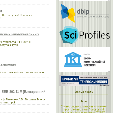
КС
 В.Л. Стерин // Проблеми
f
.
фейсных многоканальных
 стандарта IEEE 802.11
оступа к журн.:
ставления
ой системы в базисе межполюсных
EEE 802.11 // [Електронний
Форма входу
 / Лемешко А.В., Гоголева М.А. //
Теги
hko_mesh.pdf.
Системология
сложность
симплекс
пространство
путь
Поповський
підручник
обзор
алгоритм
TCSET