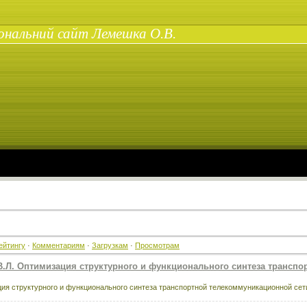
ональний сайт Лемешка О.В.
ейтингу
·
Комментариям
·
Загрузкам
·
Просмотрам
 В.Л. Оптимизация структурного и функционального синтеза трансп
ия структурного и функционального синтеза транспортной телекоммуникационной сети 