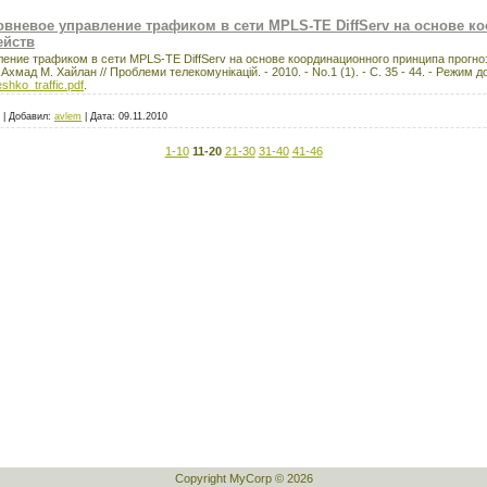
овневое управление трафиком в сети MPLS-TE DiffServ на основе 
ейств
ение трафиком в сети MPLS-TE DiffServ на основе координационного принципа прогно
Ахмад М. Хайлан // Проблеми телекомунікацій. - 2010. - No.1 (1). - C. 35 - 44. - Режим д
eshko_traffic.pdf
.
|
Добавил:
avlem
|
Дата:
09.11.2010
1-10
11-20
21-30
31-40
41-46
Copyright MyCorp © 2026