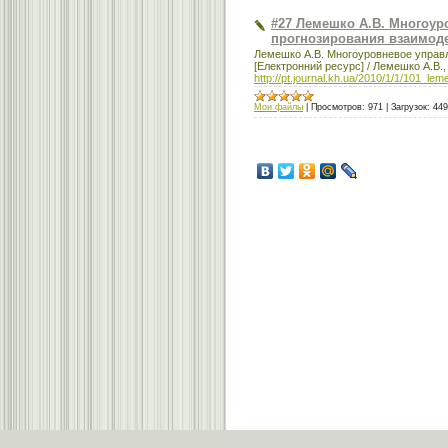
#27 Лемешко А.В. Многоур
прогнозирования взаимод
Лемешко А.В. Многоуровневое управл
[Електронний ресурс] / Лемешко А.В., 
http://pt.journal.kh.ua/2010/1/1/101_lem
Мои файлы
|
Просмотров:
971
|
Загрузок:
449