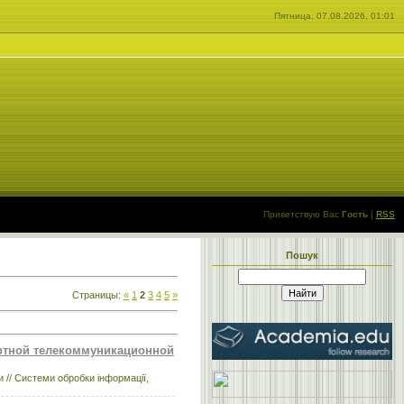
Пятница, 07.08.2026, 01:01
Приветствую Вас
Гость
|
RSS
Пошук
Страницы
:
«
1
2
3
4
5
»
ортной телекоммуникационной
// Системи обробки інформації,