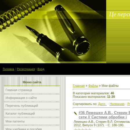
Це перс
Головна
|
Регистрация
|
Вход
Меню сайта
Главная
»
Файлы
» Мои файлы
Главная страница
В категории материалов
:
46
Показано материалов
:
11-20
Информация о сайте
Сортировать по
:
Дате
·
Названию
·
Р
Перечень публикаций
#36 Лемешко А.В., Стерин
Каталог публикаций
сети // Системи обробки і
Мои патенты
Лемешко А.В., Стерин В.Л. Оптимизац
2012, Випуск 9 (107). - С. 186-190.
Мои учебники и пособия