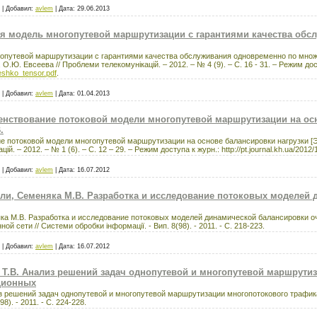
|
Добавил:
avlem
|
Дата:
29.06.2013
ая модель многопутевой маршрутизации с гарантиями качества об
гопутевой маршрутизации с гарантиями качества обслуживания одновременно по множ
О.Ю. Евсеева // Проблеми телекомунікацій. – 2012. – № 4 (9). – С. 16 - 31. – Режим до
meshko_tensor.pdf
.
|
Добавил:
avlem
|
Дата:
01.04.2013
енствование потоковой модели многопутевой маршрутизации на ос
.
е потоковой модели многопутевой маршрутизации на основе балансировки нагрузки [Э
ій. – 2012. – № 1 (6). – С. 12 – 29. – Режим доступа к журн.: http://pt.journal.kh.ua/2012
|
Добавил:
avlem
|
Дата:
16.07.2012
 Али, Семеняка М.В. Разработка и исследование потоковых моделей
няка М.В. Разработка и исследование потоковых моделей динамической балансировки 
 сети // Системи обробки інформації. - Вип. 8(98). - 2011. - С. 218-223.
|
Добавил:
avlem
|
Дата:
16.07.2012
о Т.В. Анализ решений задач однопутевой и многопутевой маршрути
ционных
лиз решений задач однопутевой и многопутевой маршрутизации многопотокового трафик
8). - 2011. - С. 224-228.