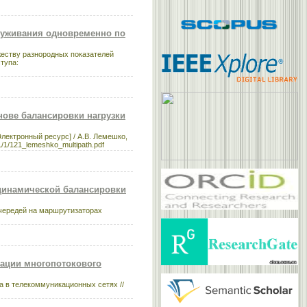
служивания одновременно по
еству разнородных показателей
ступа:
нове балансировки нагрузки
лектронный ресурс] / А.В. Лемешко,
/1/1/121_lemeshko_multipath.pdf
 динамической балансировки
очередей на маршрутизаторах
зации многопотокового
а в телекоммуникационных сетях //