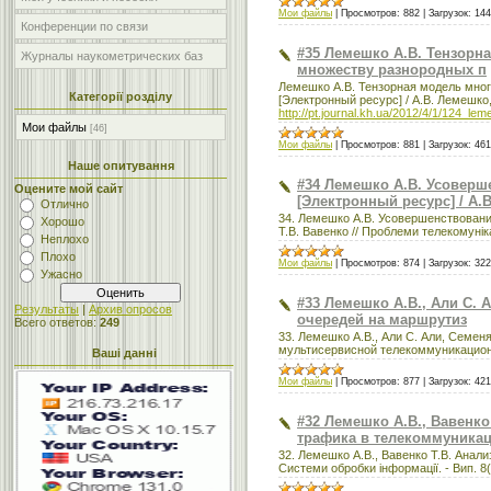
Мои файлы
|
Просмотров:
882
|
Загрузок:
144
Конференции по связи
#35 Лемешко А.В. Тензорн
Журналы наукометрических баз
множеству разнородных п
Лемешко А.В. Тензорная модель мно
Категорії розділу
[Электронный ресурс] / А.В. Лемешко, 
http://pt.journal.kh.ua/2012/4/1/124_le
Мои файлы
[46]
Мои файлы
|
Просмотров:
881
|
Загрузок:
461
Наше опитування
#34 Лемешко А.В. Усоверш
Оцените мой сайт
[Электронный ресурс] / А.В
Отлично
34. Лемешко А.В. Усовершенствовани
Хорошо
Т.В. Вавенко // Проблеми телекомунікац
Неплохо
Плохо
Мои файлы
|
Просмотров:
874
|
Загрузок:
322
Ужасно
#33 Лемешко А.В., Али С.
Результаты
|
Архив опросов
очередей на маршрутиз
Всего ответов:
249
33. Лемешко А.В., Али С. Али, Семе
мультисервисной телекоммуникационной
Ваші данні
Мои файлы
|
Просмотров:
877
|
Загрузок:
421
#32 Лемешко А.В., Вавенк
трафика в телекоммуника
32. Лемешко А.В., Вавенко Т.В. Ана
Системи обробки інформації. - Вип. 8(9