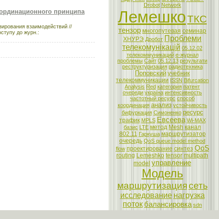
Drobot
Network
координационного принципа
Лемешко
ТКС
зирования взаимодействий //
тензор
многопутевая
семинар
оступу до журн.:
Проблеми
ХНУРЭ
Дробот
телекомунікацій
05.12.02
телекоммуникаций
е-журнал
проблемы
Сайт
05.12.13
результати
реструктуризация
радиотехника
Поповский
учебник
телекоммуникации
ISSN
Bifurcation
Analysis
Red
категория
патент
очереди
україна
интенсивность
частотный ресурс
способ
анализ
координация
устойчивость
ресурс
бифуркация
Симоненко
Евсеева
трафик
MPLS
Wi-MAX
метод
Mesh
канал
базис
LTE
802.11
маршрутизатор
Гаркуша
очередь
QoS queue model method
QoS
проектирование
синтез
flow
routing
Lemeshko
tensor
multipath
управление
model
Модель
маршрутизация
сеть
исследование
нагрузка
поток
балансировка
sdn