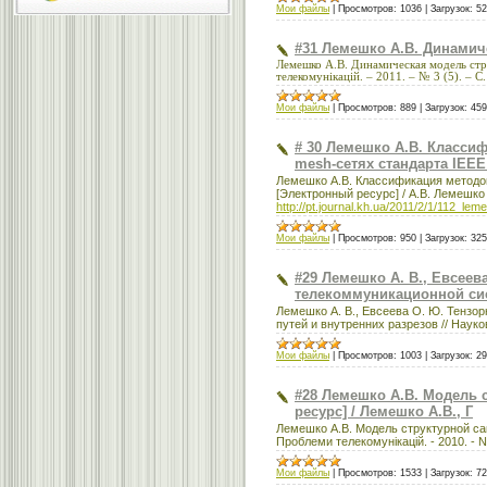
Мои файлы
|
Просмотров:
1036
|
Загрузок:
52
#31 Лемешко А.В. Динамич
Лемешко А.В. Динамическая модель стр
телекомунікацій. – 2011. – № 3 (5). – С
Мои файлы
|
Просмотров:
889
|
Загрузок:
459
# 30 Лемешко А.В. Класси
mesh-сетях стандарта IEEE
Лемешко А.В. Классификация методо
[Электронный ресурс] / А.В. Лемешко ,
http://pt.journal.kh.ua/2011/2/1/112_lem
Мои файлы
|
Просмотров:
950
|
Загрузок:
325
#29 Лемешко А. В., Евсее
телекоммуникационной си
Лемешко А. В., Евсеева О. Ю. Тенз
путей и внутренних разрезов // Наукові
Мои файлы
|
Просмотров:
1003
|
Загрузок:
29
#28 Лемешко А.В. Модель с
ресурс] / Лемешко А.В., Г
Лемешко А.В. Модель структурной сам
Проблеми телекомунікацій. - 2010. - No
Мои файлы
|
Просмотров:
1533
|
Загрузок:
72