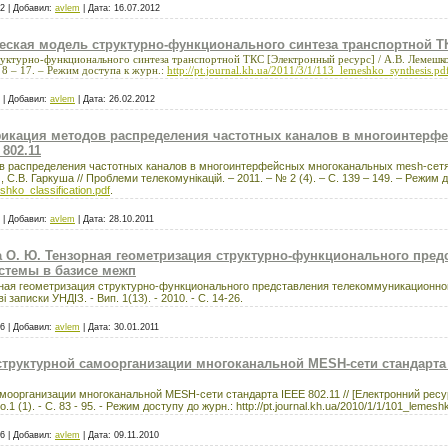
2
|
Добавил:
avlem
|
Дата:
16.07.2012
еская модель структурно-функционального синтеза транспортной Т
уктурно-функционального синтеза транспортной ТКС [Электронный ресурс] / А.В. Лемешко,
. 8 – 17. – Режим доступа к журн.:
http://pt.journal.kh.ua/2011/3/1/113_lemeshko_synthesis.pd
|
Добавил:
avlem
|
Дата:
26.02.2012
фикация методов распределения частотных каналов в многоинтер
 802.11
в распределения частотных каналов в многоинтерфейсных многоканальных mesh-сетях
 С.В. Гаркуша // Проблеми телекомунікацій. – 2011. – № 2 (4). – С. 139 – 149. – Режим д
eshko_classification.pdf
.
|
Добавил:
avlem
|
Дата:
28.10.2011
ва О. Ю. Тензорная геометризация структурно-функционального пред
стемы в базисе межп
орная геометризация структурно-функционального представления телекоммуникационн
 записки УНДІЗ. - Вип. 1(13). - 2010. - С. 14-26.
6
|
Добавил:
avlem
|
Дата:
30.01.2011
труктурной самоорганизации многоканальной MESH-сети стандарта I
оорганизации многоканальной MESH-сети стандарта IEEE 802.11 // [Електронний ресурс]
.1 (1). - C. 83 - 95. - Режим доступу до журн.: http://pt.journal.kh.ua/2010/1/1/101_lemes
6
|
Добавил:
avlem
|
Дата:
09.11.2010